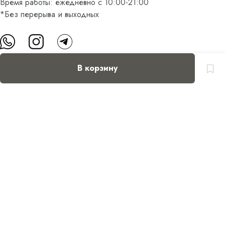
Время работы: ежедневно с 10:00-21:00
*Без перерыва и выходных
В корзину
О нас
Контакты
Доставка и оплата
FAQ
Партнерам
Пользовательское соглашение
Оферта на приобретение подарочного сертификата
Оплата банковскими картами
© Все права защищены.
Интернет-магазин косметики Verona Beauty Shop