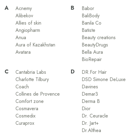
A
B
Acnemy
Babor
Alibekov
BaliBody
Allies of skin
Banila Co
Angiopharm
Batiste
Anua
Beauty creations
Aura of Kazakhstan
BeautyDrugs
Avatara
Bella Aura
BioRepair
C
D
Cantabria Labs
DR.For Hair
Charlotte Tilbury
DSD Simone DeLuxe
Coach
Davines
Collines de Provence
Demar3
Comfort zone
Derma B
Cosmavera
Dior
Cosmedix
Dr. Ceuracle
Curaprox
Dr. Jart+
Dr.Althea