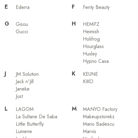
E
F
Ederra
Fenty Beauty
G
H
Gisou
HEMPZ
Gucci
Heimish
Holifrog
Hourglass
Huxley
Hypno Casa
J
K
JM Solution
KEUNE
Jack n'Jill
KIKO
Janeke
Just
L
M
LAGOM
MANYO Factory
La Sultane De Saba
Makeupstorekz
Little Butterfly
Mario Badescu
Lumene
Marvis