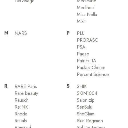
LuxVisage
Medicube
Mediheal
Miss Nella
Mixit
N
P
NARS
PLU
PRORASO
PSA
Paese
Patrick TA
Paula's Choice
Percent Science
R
S
RARE Paris
SHIK
Rare beauty
SKIN1004
Rausch
Salon.zip
Re:NK
SenSulu
Rhode
SheGlam
Rituals
Skin Regimen
Rom&nd
Sol De Janeiro