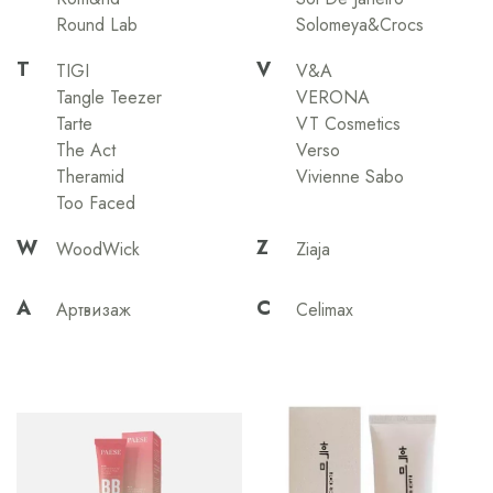
Round Lab
Solomeya&Crocs
T
V
TIGI
V&A
Tangle Teezer
VERONA
Tarte
VT Cosmetics
The Act
Verso
Theramid
Vivienne Sabo
Too Faced
W
Z
WoodWick
Ziaja
А
С
Артвизаж
Сelimax