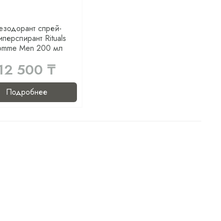
езодорант спрей-
иперспирант Rituals
omme Men 200 мл
12 500 ₸
Подробнее