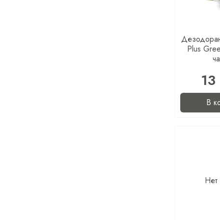
Дезодоран
Plus Gre
ч
13
В к
Нет