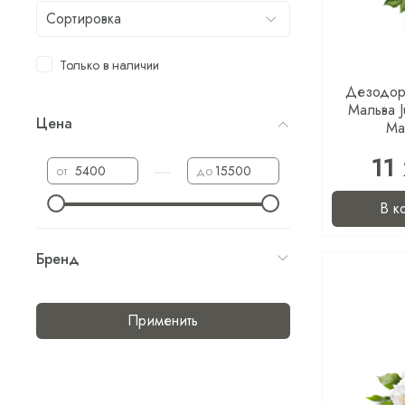
Только в наличии
Дезодор
Мальва J
Цена
Ma
11
—
от
до
В к
Бренд
Применить