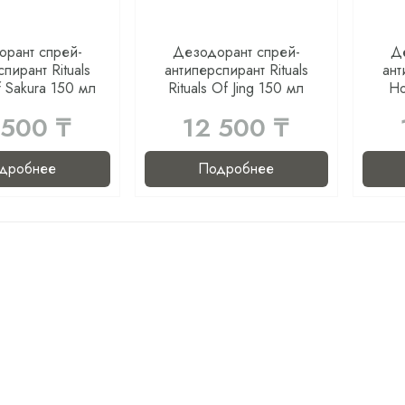
рант спрей-
Дезодорант спрей-
Д
пирант Rituals
антиперспирант Rituals
ант
f Sakura 150 мл
Rituals Of Jing 150 мл
H
 500 ₸
12 500 ₸
дробнее
Подробнее