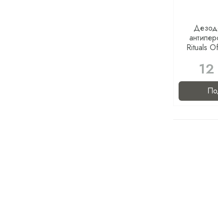
Дезодо
антиперс
Rituals O
12
По