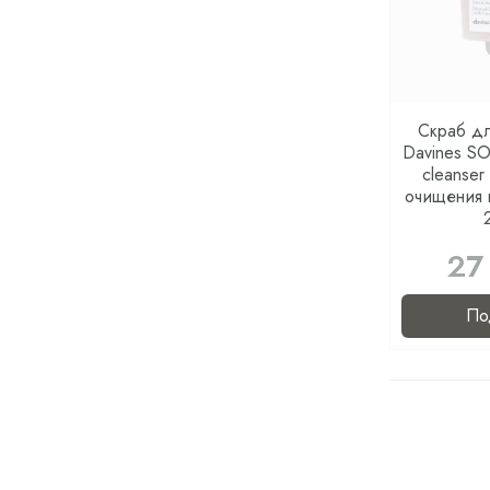
Cкраб д
Davines SO
cleanser
очищения 
27
По