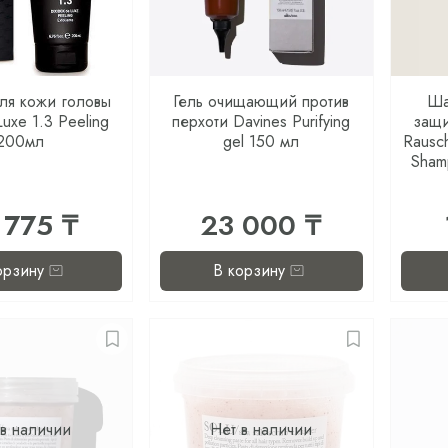
ля кожи головы
Гель очищающий против
Ша
uxe 1.3 Peeling
перхоти Davines Purifying
защи
200мл
gel 150 мл
Rausch
Sham
 775 ₸
23 000 ₸
орзину
В корзину
 в наличии
Нет в наличии