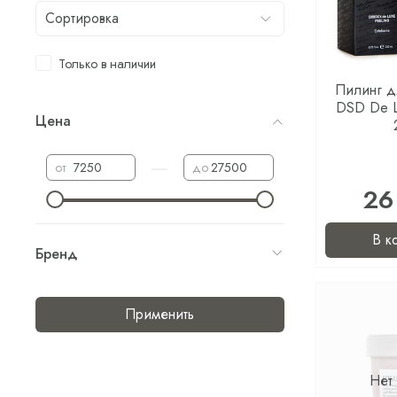
Только в наличии
Пилинг д
DSD De L
Цена
—
от
до
26
В к
Бренд
Применить
Нет