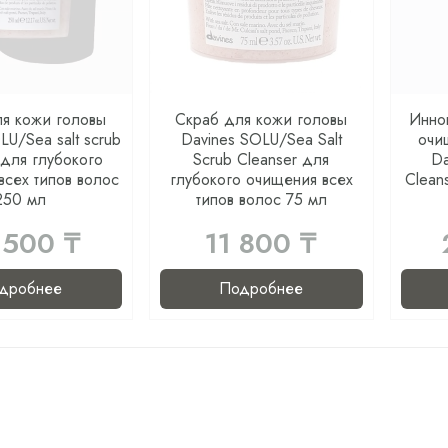
ля кожи головы
Скраб для кожи головы
Инно
LU/Sea salt scrub
Davines SOLU/Sea Salt
очи
 для глубокого
Scrub Cleanser для
Da
всех типов волос
глубокого очищения всех
Clean
250 мл
типов волос 75 мл
 500 ₸
11 800 ₸
дробнее
Подробнее