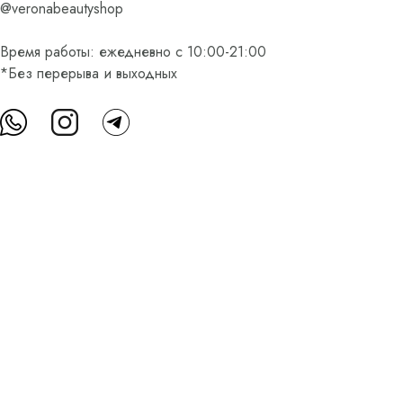
@veronabeautyshop
Время работы: ежедневно с 10:00-21:00
*Без перерыва и выходных
О нас
Контакты
Доставка и оплата
FAQ
Партнерам
Пользовательское соглашение
Оферта на приобретение подарочного сертификата
Оплата банковскими картами