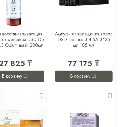
а восстанавливающая
Ампулы от выпадения волос
ого действия DSD De
DSD DeLuxe 3.4.5A 3*35
7.3 Opium mask 200мл
мл 105 мл
27 825 ₸
77 175 ₸
В корзину
В корзину