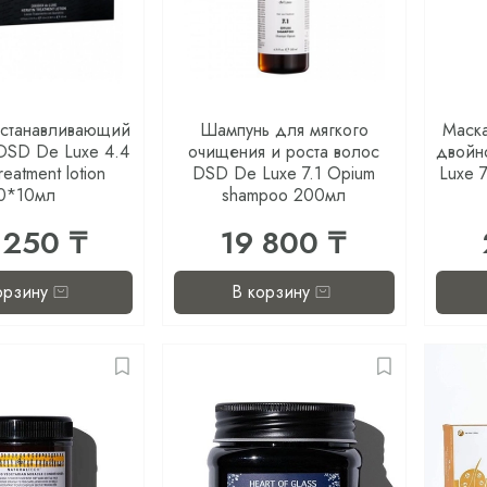
сстанавливающий
Шампунь для мягкого
Маск
 DSD De Luxe 4.4
очищения и роста волос
двойн
treatment lotion
DSD De Luxe 7.1 Opium
Luxe 
0*10мл
shampoo 200мл
 250 ₸
19 800 ₸
орзину
В корзину