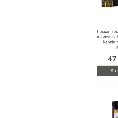
Лосьон во
в ампулах
Keratin 
1
47
В к