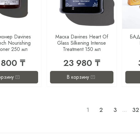
онер Davines
Маска Davines Heart Of
БАД
ech Nourishing
Glass Silkening Intense
ioner 250 мл
Treatment 150 мл
 800 ₸
23 980 ₸
орзину
В корзину
1
2
3
32
…