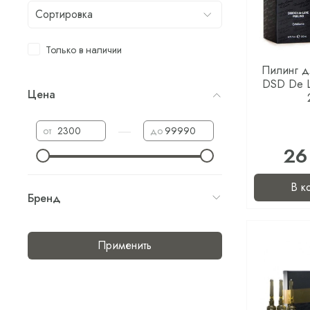
Только в наличии
Пилинг д
DSD De L
Цена
—
от
до
26
В к
Бренд
Применить