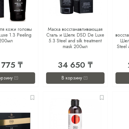
ля кожи головы
Маска восстанавливающая
uxe 1.3 Peeling
Сталь и Шелк DSD De Luxe
восст
200мл
5.3 Steel and silk treatment
Шел
mask 200мл
Steel
 775 ₸
34 650 ₸
орзину
В корзину