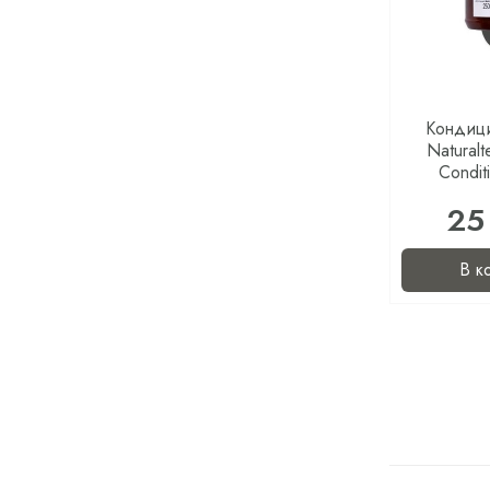
Кондици
Naturalt
Condit
25
В к