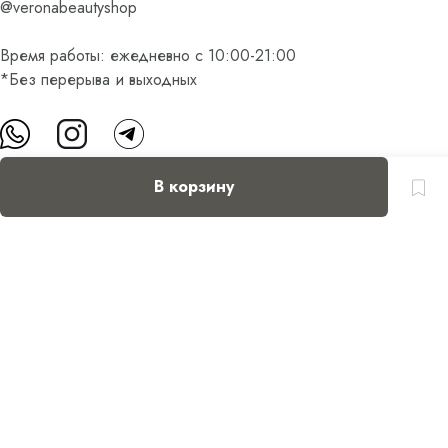
@veronabeautyshop
Время работы: ежедневно с 10:00-21:00
*Без перерыва и выходных
В корзину
О нас
Контакты
Доставка и оплата
FAQ
Партнерам
Пользовательское соглашение
Оферта на приобретение подарочного сертификата
Оплата банковскими картами
© Все права защищены.
Интернет-магазин косметики Verona Beauty Shop