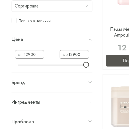
Только в наличии
Пэды Med
Ampoul
Цена
12
—
от
до
По
Бренд
Ингредиенты
Нет
Проблема