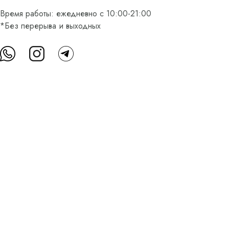
Время работы: ежедневно с 10:00-21:00
*Без перерыва и выходных
О нас
Контакты
Доставка и оплата
FAQ
Партнерам
Пользовательское соглашение
Оферта на приобретение подарочного сертификата
Оплата банковскими картами
© Все права защищены.