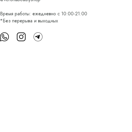
Время работы: ежедневно с 10:00-21:00
*Без перерыва и выходных
О нас
Контакты
Доставка и оплата
FAQ
Партнерам
Пользовательское соглашение
Оферта на приобретение подарочного сертификата
Оплата банковскими картами
© Все права защищены.