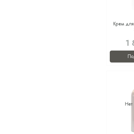
Крем для 
1 
По
Нет