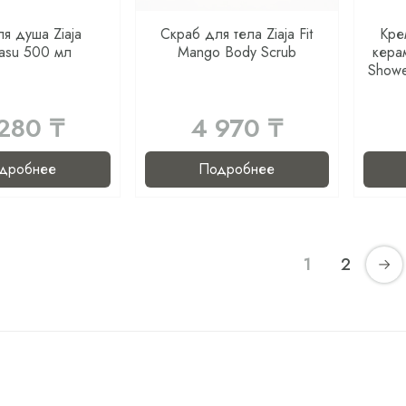
ля душа Ziaja
Скраб для тела Ziaja Fit
Кре
asu 500 мл
Mango Body Scrub
кера
Showe
280 ₸
4 970 ₸
дробнее
Подробнее
1
2