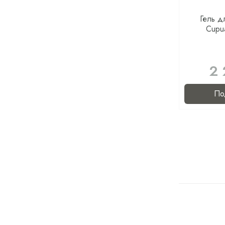
Гель д
Cupu
2 
По