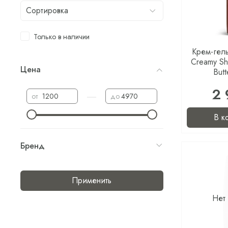
Только в наличии
Крем-гель
Creamy S
Цена
But
2 
—
от
до
В к
Бренд
Применить
Нет