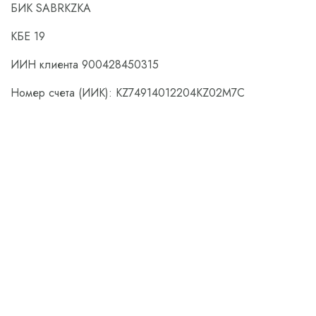
БИК SABRKZKA
КБЕ 19
ИИН клиента 900428450315
Номер счета (ИИК): KZ74914012204KZ02M7C