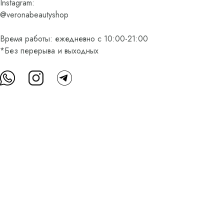
Instagram:
@veronabeautyshop
Время работы: ежедневно с 10:00-21:00
*Без перерыва и выходных
О нас
Контакты
Доставка и оплата
FAQ
Партнерам
Пользовательское соглашение
Оферта на приобретение подарочного сертификата
Оплата банковскими картами