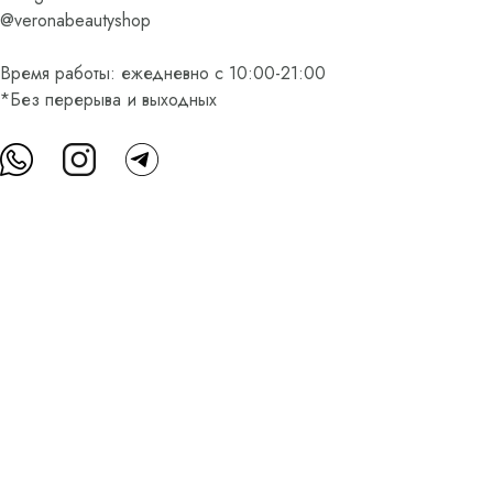
@veronabeautyshop
Время работы: ежедневно с 10:00-21:00
*Без перерыва и выходных
О нас
Контакты
Доставка и оплата
FAQ
Партнерам
Пользовательское соглашение
Оферта на приобретение подарочного сертификата
Оплата банковскими картами