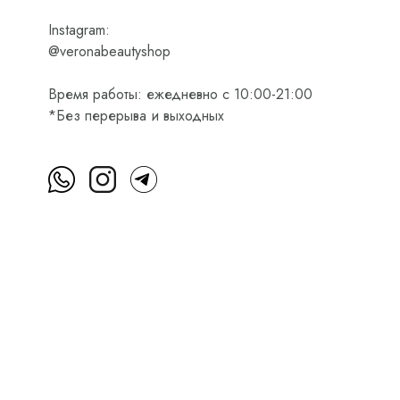
Instagram:
@veronabeautyshop
Время работы: ежедневно с 10:00-21:00
*Без перерыва и выходных
м
Пользовательское соглашение
Оферта на приобретени
Интернет-магазин косметики Verona Beauty Shop