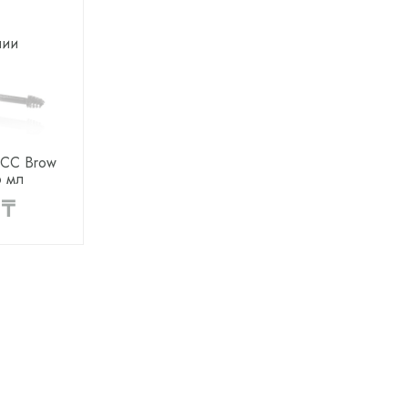
чии
 CC Brow
6 мл
 ₸