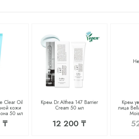
Не
e Clear Oil
Крем Dr.Althea 147 Barrier
Крем у
мной кожи
Cream 50 мл
лица Bell
кона 50 мл
Mois
 ₸
12 200 ₸
5