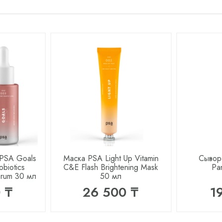
 PSA Goals
Маска PSA Light Up Vitamin
Сыворо
obiotics
C&E Flash Brightening Mask
Pa
erum 30 мл
50 мл
 ₸
26 500 ₸
1