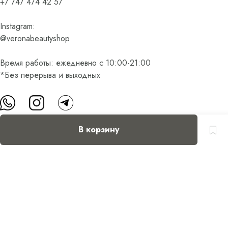
+7 747 474 42 57
Instagram:
@veronabeautyshop
Время работы: ежедневно с 10:00-21:00
*Без перерыва и выходных
В корзину
О нас
Контакты
Доставка и оплата
FAQ
Партнерам
Пользовательское соглашение
Оферта на приобретение подарочного сертификата
Оплата банковскими картами
© Все права защищены.