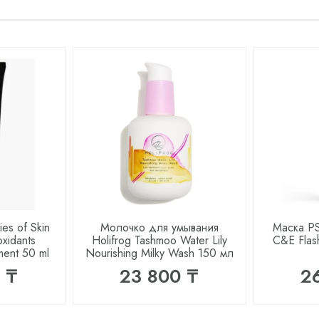
es of Skin
Молочко для умывания
Маска PS
oxidants
Holifrog Tashmoo Water Lily
C&E Flas
tment 50 ml
Nourishing Milky Wash 150 мл
 ₸
23 800 ₸
2