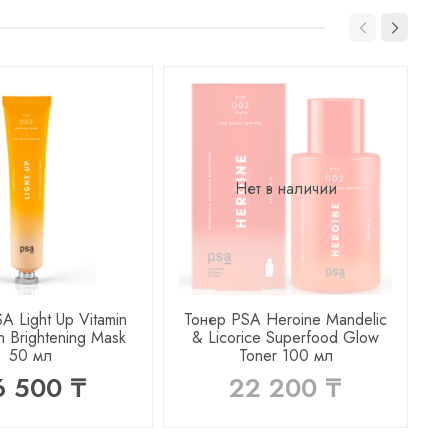
Нет в наличии
A Light Up Vitamin
Тонер PSA Heroine Mandelic
h Brightening Mask
& Licorice Superfood Glow
B
50 мл
Toner 100 мл
6 500 ₸
22 200 ₸