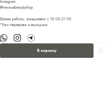
Instagram:
@veronabeautyshop
Время работы: ежедневно с 10:00-21:00
*Без перерыва и выходных
В корзину
О нас
Контакты
Доставка и оплата
FAQ
Партнерам
Пользовательское соглашение
Оферта на приобретение подарочного сертификата
Оплата банковскими картами
© Все права защищены.
Интернет-магазин косметики Verona Beauty Shop