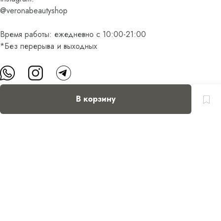
@veronabeautyshop
Время работы: ежедневно с 10:00-21:00
*Без перерыва и выходных
В корзину
О нас
Контакты
Доставка и оплата
FAQ
Партнерам
Пользовательское соглашение
Оферта на приобретение подарочного сертификата
Оплата банковскими картами
© Все права защищены.
Интернет-магазин косметики Verona Beauty Shop