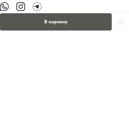
В корзину
О нас
Контакты
Доставка и оплата
FAQ
Партнерам
Пользовательское соглашение
Оферта на приобретение подарочного сертификата
Оплата банковскими картами
© Все права защищены.
Интернет-магазин косметики Verona Beauty Shop