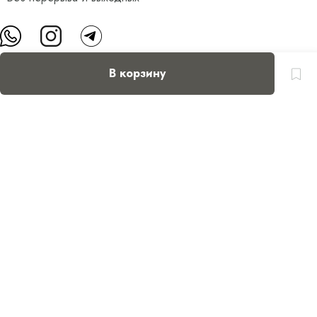
В корзину
О нас
Контакты
Доставка и оплата
FAQ
Партнерам
Пользовательское соглашение
Оферта на приобретение подарочного сертификата
Оплата банковскими картами
© Все права защищены.
Интернет-магазин косметики Verona Beauty Shop