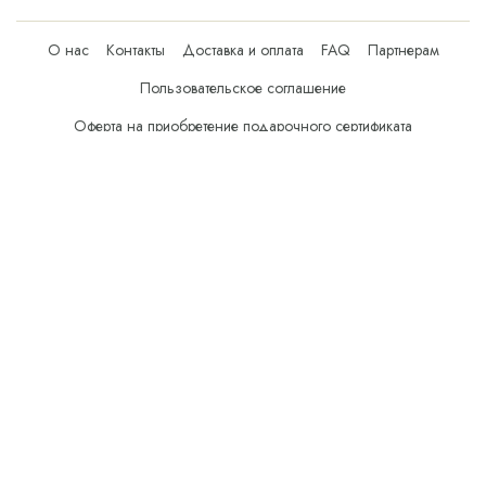
О нас
Контакты
Доставка и оплата
FAQ
Партнерам
Пользовательское соглашение
Оферта на приобретение подарочного сертификата
Оплата банковскими картами
© Все права защищены.
Интернет-магазин косметики Verona Beauty Shop