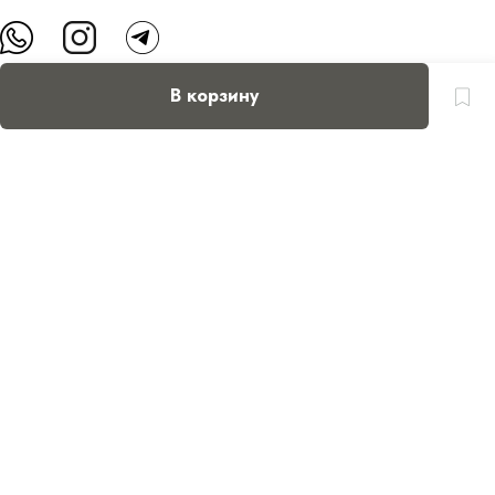
В корзину
О нас
Контакты
Доставка и оплата
FAQ
Партнерам
Пользовательское соглашение
Оферта на приобретение подарочного сертификата
Оплата банковскими картами
© Все права защищены.
Интернет-магазин косметики Verona Beauty Shop