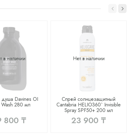
т в наличии
Нет в наличии
 душа Davines OI
Спрей солнцезащитный
 Wash 280 мл
Cantabria HELIO360` Invisible
Z
Spray SPF50+ 200 мл
9 800 ₸
23 900 ₸