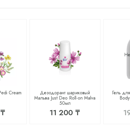
Не
Pedi Cream
Дезодорант шариковый
Гель для
Мальва Just Deo Roll-on Malva
Body
50мл
 ₸
11 200 ₸
1