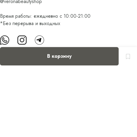
@veronabeautyshop
Время работы: ежедневно с 10:00-21:00
*Без перерыва и выходных
В корзину
О нас
Контакты
Доставка и оплата
FAQ
Партнерам
Пользовательское соглашение
Оферта на приобретение подарочного сертификата
Оплата банковскими картами
© Все права защищены.
Интернет-магазин косметики Verona Beauty Shop