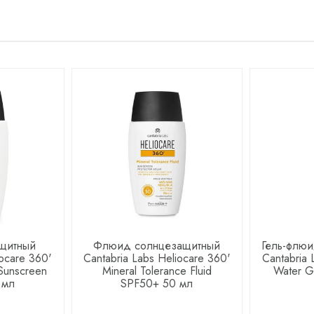
щитный
Флюид солнцезащитный
Гель-флю
iocare 360'
Cantabria Labs Heliocare 360'
Cantabria 
 Sunscreen
Mineral Tolerance Fluid
Water G
 мл
SPF50+ 50 мл