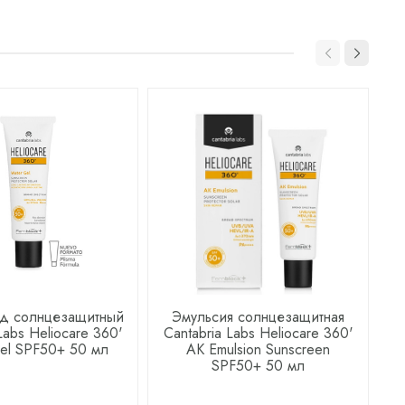
ид солнцезащитный
Эмульсия солнцезащитная
Labs Heliocare 360'
Cantabria Labs Heliocare 360'
C
el SPF50+ 50 мл
AK Emulsion Sunscreen
F
SPF50+ 50 мл