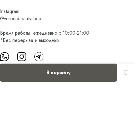
Instagram:
@veronabeautyshop
Время работы: ежедневно с 10:00-21:00
*Без перерыва и выходных
В корзину
О нас
Контакты
Доставка и оплата
FAQ
Партнерам
Пользовательское соглашение
Оферта на приобретение подарочного сертификата
Оплата банковскими картами
© Все права защищены.