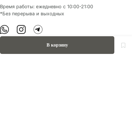
Время работы: ежедневно с 10:00-21:00
*Без перерыва и выходных
В корзину
О нас
Контакты
Доставка и оплата
FAQ
Партнерам
Пользовательское соглашение
Оферта на приобретение подарочного сертификата
Оплата банковскими картами
© Все права защищены.
Интернет-магазин косметики Verona Beauty Shop