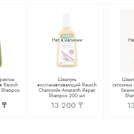
Нет в наличии
Не
трактом
Шампунь
Шамп
в Rausch
восстанавливающий Rausch
склонных 
e Shampoo
Chamomile-Amaranth Repair
Seawe
Shampoo 200 мл
Sha
 ₸
13 200 ₸
1