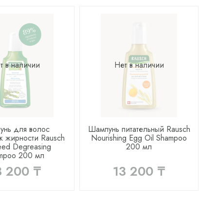
т в наличии
Нет в наличии
унь для волос
Шампунь питательный Rausch
Ш
к жирности Rausch
Nourishing Egg Oil Shampoo
M
ed Degreasing
200 мл
mpoo 200 мл
3 200 ₸
13 200 ₸