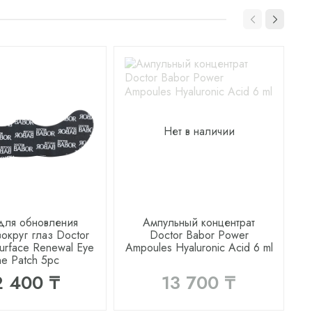
Нет в наличии
для обновления
Ампульный концентрат
Т
вокруг глаз Doctor
Doctor Babor Power
R
urface Renewal Eye
Ampoules Hyaluronic Acid 6 ml
e Patch 5pc
2 400 ₸
13 700 ₸