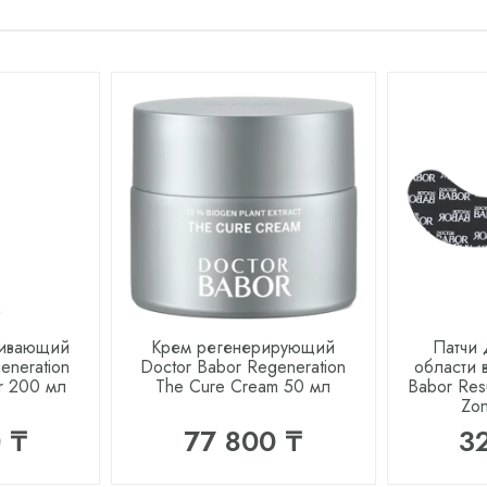
ливающий
Крем регенерирующий
Патчи 
eneration
Doctor Babor Regeneration
области 
r 200 мл
The Cure Cream 50 мл
Babor Res
Zon
 ₸
77 800 ₸
3