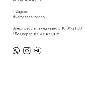
+7 747 474 42 57
Instagram:
@veronabeautyshop
Время работы: ежедневно с 10:00-21:00
*Без перерыва и выходных
м
Пользовательское соглашение
Оферта на приобретени
Интернет-магазин косметики Verona Beauty Shop