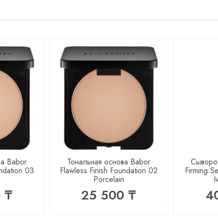
ва Babor
Тональная основа Babor
Сыворот
undation 03
Flawless Finish Foundation 02
Firming S
Porcelain
I
 ₸
25 500 ₸
4