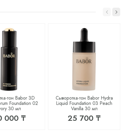
ка-тон Babor 3D
Сыворотка-тон Babor Hydra
erum Foundation 02
Liquid Foundation 03 Peach
L
vory 30 мл
Vanilla 30 мл
0 000 ₸
25 700 ₸