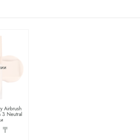
чии
ry Airbrush
n 3 Neutral
ми
 ₸