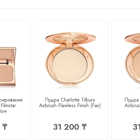
урирования
Пудра Charlotte Tilbury
Пудра C
 Filmstar
Airbrush Flawless Finish (Fair)
Airbrus
low
 ₸
31 200 ₸
3