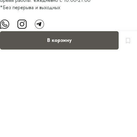
Время работы: ежедневно с 10:00-21:00
*Без перерыва и выходных
В корзину
О нас
Контакты
Доставка и оплата
FAQ
Партнерам
Пользовательское соглашение
Оферта на приобретение подарочного сертификата
Оплата банковскими картами
© Все права защищены.
Интернет-магазин косметики Verona Beauty Shop