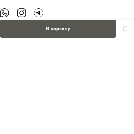
В корзину
О нас
Контакты
Доставка и оплата
FAQ
Партнерам
Пользовательское соглашение
Оферта на приобретение подарочного сертификата
Оплата банковскими картами
© Все права защищены.
Интернет-магазин косметики Verona Beauty Shop