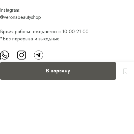
Instagram:
@veronabeautyshop
Время работы: ежедневно с 10:00-21:00
*Без перерыва и выходных
В корзину
О нас
Контакты
Доставка и оплата
FAQ
Партнерам
Пользовательское соглашение
Оферта на приобретение подарочного сертификата
Оплата банковскими картами
© Все права защищены.