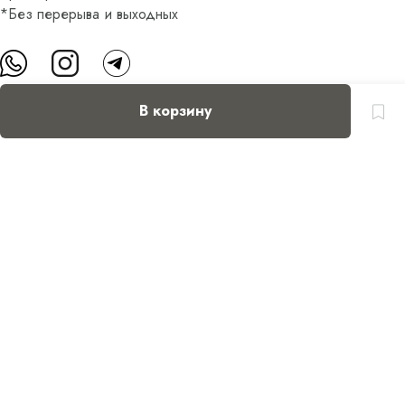
*Без перерыва и выходных
В корзину
О нас
Контакты
Доставка и оплата
FAQ
Партнерам
Пользовательское соглашение
Оферта на приобретение подарочного сертификата
Оплата банковскими картами
© Все права защищены.
Интернет-магазин косметики Verona Beauty Shop