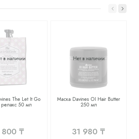
т в наличии
Нет в наличии
ines The Let It Go
Маска Davines OI Hair Butter
e релакс 50 мл
250 мл
 800 ₸
31 980 ₸