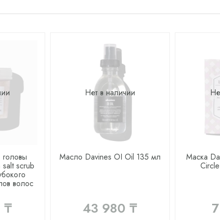
чии
Нет в наличии
Не
 головы
Масло Davines OI Oil 135 мл
Маска Dav
salt scrub
Circl
убокого
пов волос
 ₸
43 980 ₸
7