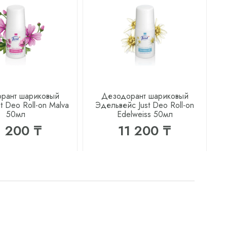
рант шариковый
Дезодорант шариковый
t Deo Roll-on Malva
Эдельвейс Just Deo Roll-on
к
50мл
Edelweiss 50мл
1 200 ₸
11 200 ₸