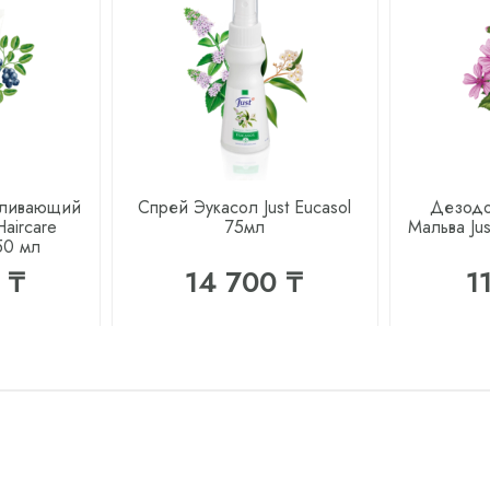
вливающий
Спрей Эукасол Just Eucasol
Дезодо
Haircare
75мл
Мальва Jus
50 мл
 ₸
14 700 ₸
1