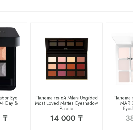
Не
abor Eye
Палетка теней Milani Ungilded
Палетка
04 Day &
Most Loved Mattes Eyeshadow
MARIO
Palette
Eyes
 ₸
14 000 ₸
3