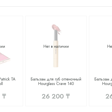
чии
Нет в наличии
Не
atrick TA
Бальзам для губ оттеночный
Бальзам д
ll
Hourglass Crave 140
Hourg
 ₸
26 200 ₸
2