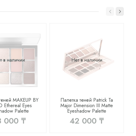
т в наличии
Нет в наличии
 теней MAKEUP BY
Палетка теней Patrick Ta
 Ethereal Eyes
Major Dimension III Matte
T
hadow Palette
Eyeshadow Palette
8 000 ₸
42 000 ₸