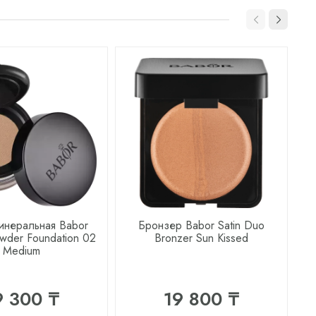
инеральная Babor
Бронзер Babor Satin Duo
К
owder Foundation 02
Bronzer Sun Kissed
Medium
9 300 ₸
19 800 ₸