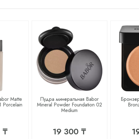
abor Matte
Пудра минеральная Babor
Бронзер
1 Porcelain
Mineral Powder Foundation 02
Bron
Medium
 ₸
19 300 ₸
1