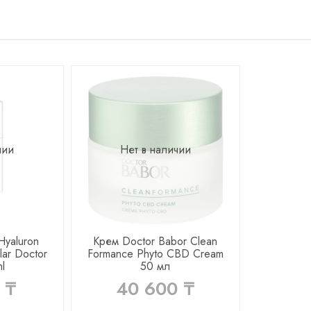
чии
Нет в наличии
Hyaluron
Крем Doctor Babor Clean
lar Doctor
Formance Phyto CBD Cream
l
50 мл
 ₸
40 600 ₸