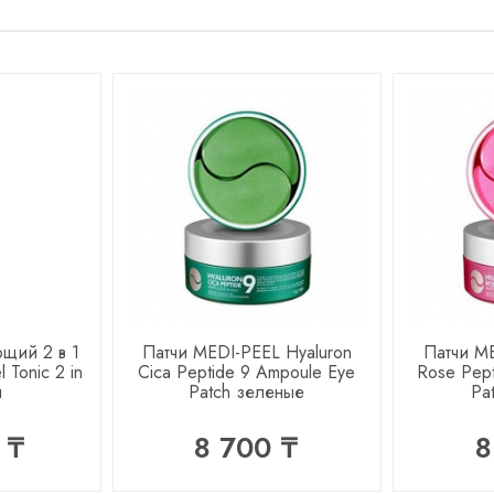
ющий 2 в 1
Патчи MEDI-PEEL Hyaluron
Патчи ME
 Tonic 2 in
Cica Peptide 9 Ampoule Eye
Rose Pept
л
Patch зеленые
Pa
 ₸
8 700 ₸
8