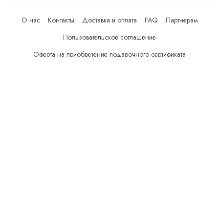
О нас
Контакты
Доставка и оплата
FAQ
Партнерам
Пользовательское соглашение
Оферта на приобретение подарочного сертификата
Оплата банковскими картами
© Все права защищены.
Интернет-магазин косметики Verona Beauty Shop