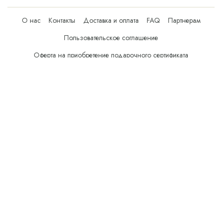
О нас
Контакты
Доставка и оплата
FAQ
Партнерам
Пользовательское соглашение
Оферта на приобретение подарочного сертификата
Оплата банковскими картами
© Все права защищены.
Интернет-магазин косметики Verona Beauty Shop