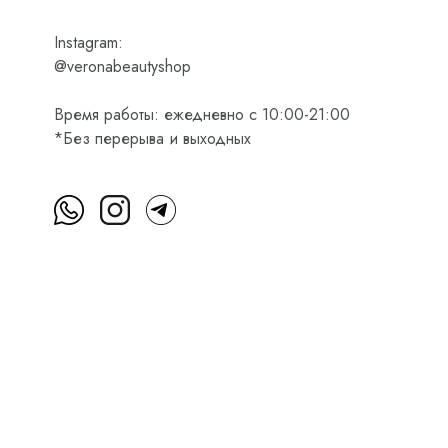
Instagram:
@veronabeautyshop
Время работы: ежедневно с 10:00-21:00
*Без перерыва и выходных
м
Пользовательское соглашение
Оферта на приобретени
Интернет-магазин косметики Verona Beauty Shop