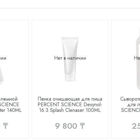
чии
Нет в наличии
Не
блемной
Пенка очищающая для лица
Сыворотк
SCIENCE
PERCENT SCIENCE Dexynol-
для 
ter 140ML
16.3 Splash Clenaser 100ML
SCIENCE
 ₸
9 800 ₸
2