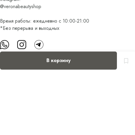
@veronabeautyshop
Время работы: ежедневно с 10:00-21:00
*Без перерыва и выходных
В корзину
О нас
Контакты
Доставка и оплата
FAQ
Партнерам
Пользовательское соглашение
Оферта на приобретение подарочного сертификата
Оплата банковскими картами
© Все права защищены.
Интернет-магазин косметики Verona Beauty Shop