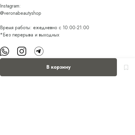
Instagram:
@veronabeautyshop
Время работы: ежедневно с 10:00-21:00
*Без перерыва и выходных
В корзину
О нас
Контакты
Доставка и оплата
FAQ
Партнерам
Пользовательское соглашение
Оферта на приобретение подарочного сертификата
Оплата банковскими картами
© Все права защищены.
Интернет-магазин косметики Verona Beauty Shop