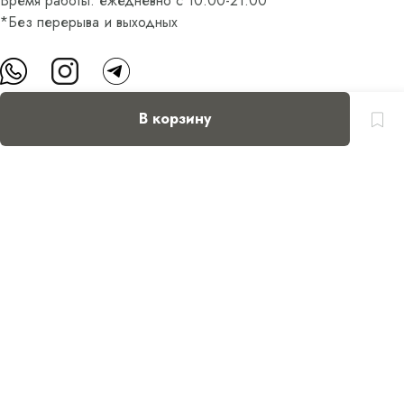
Время работы: ежедневно с 10:00-21:00
*Без перерыва и выходных
В корзину
О нас
Контакты
Доставка и оплата
FAQ
Партнерам
Пользовательское соглашение
Оферта на приобретение подарочного сертификата
Оплата банковскими картами
© Все права защищены.
Интернет-магазин косметики Verona Beauty Shop